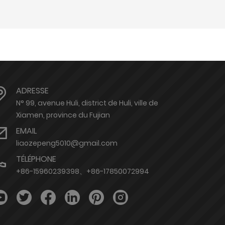
ADRESSE
N° 99, avenue Huli, district de Huli, ville de
Xiamen, province du Fujian
EMAIL
liaozepeng5010@gmail.com
TÉLÉPHONE
+86-15960239398、+86-17850072994