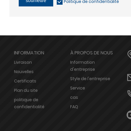
soumettre
Politique de confidentialité
INFORMATION
À PROPOS DE NOUS
Livraison
Information
d'entreprise
Nouvelles
Style de l'entreprise
Certificats
Service
Plan du site
cas
politique de
confidentialité
FAQ