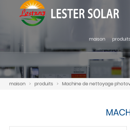
maison
produit
maison
>
produits
>
Machine de nettoyage photov
MACH